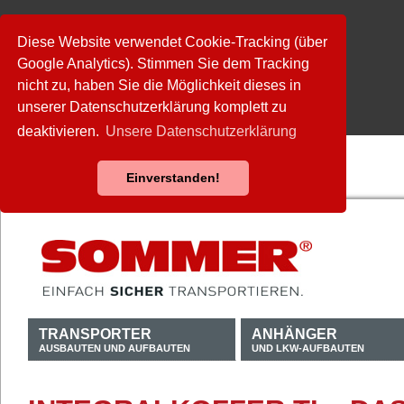
Diese Website verwendet Cookie-Tracking (über
Google Analytics). Stimmen Sie dem Tracking
nicht zu, haben Sie die Möglichkeit dieses in
unserer Datenschutzerklärung komplett zu
deaktivieren.
Unsere Datenschutzerklärung
Einverstanden!
TRANSPORTER
ANHÄNGER
AUSBAUTEN UND AUFBAUTEN
UND LKW-AUFBAUTEN