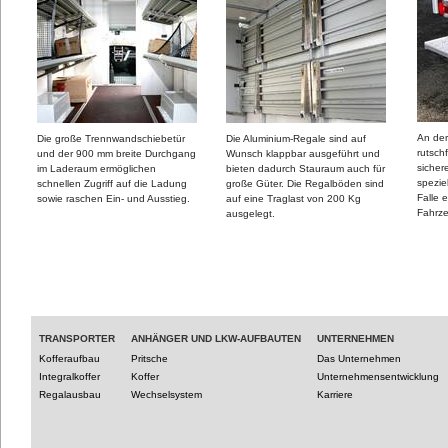
An der
Die große Trennwandschiebetür
Die Aluminium-Regale sind auf
rutschf
und der 900 mm breite Durchgang
Wunsch klappbar ausgeführt und
sicher
im Laderaum ermöglichen
bieten dadurch Stauraum auch für
spezie
schnellen Zugriff auf die Ladung
große Güter. Die Regalböden sind
Falle 
sowie raschen Ein- und Ausstieg.
auf eine Traglast von 200 Kg
Fahrz
ausgelegt.
TRANSPORTER
ANHÄNGER UND LKW-AUFBAUTEN
UNTERNEHMEN
Kofferaufbau
Pritsche
Das Unternehmen
Integralkoffer
Koffer
Unternehmensentwicklung
Regalausbau
Wechselsystem
Karriere