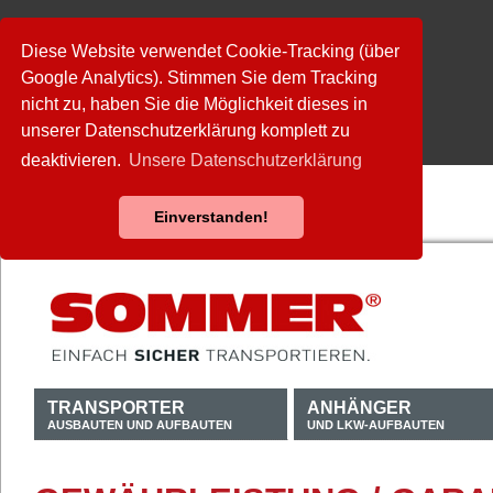
Diese Website verwendet Cookie-Tracking (über
Google Analytics). Stimmen Sie dem Tracking
nicht zu, haben Sie die Möglichkeit dieses in
unserer Datenschutzerklärung komplett zu
deaktivieren.
Unsere Datenschutzerklärung
Einverstanden!
TRANSPORTER
ANHÄNGER
AUSBAUTEN UND AUFBAUTEN
UND LKW-AUFBAUTEN