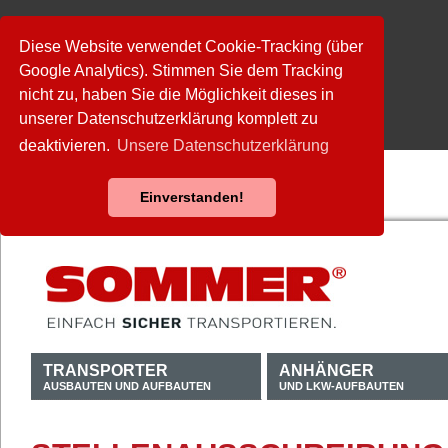
Diese Website verwendet Cookie-Tracking (über
Google Analytics). Stimmen Sie dem Tracking
nicht zu, haben Sie die Möglichkeit dieses in
unserer Datenschutzerklärung komplett zu
deaktivieren.
Unsere Datenschutzerklärung
Einverstanden!
TRANSPORTER
ANHÄNGER
AUSBAUTEN UND AUFBAUTEN
UND LKW-AUFBAUTEN