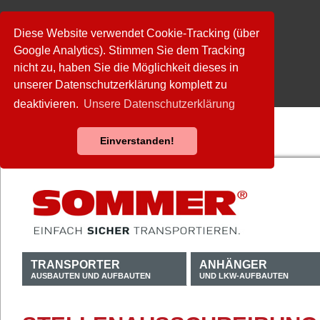
Diese Website verwendet Cookie-Tracking (über
Google Analytics). Stimmen Sie dem Tracking
nicht zu, haben Sie die Möglichkeit dieses in
unserer Datenschutzerklärung komplett zu
deaktivieren.
Unsere Datenschutzerklärung
Einverstanden!
TRANSPORTER
ANHÄNGER
AUSBAUTEN UND AUFBAUTEN
UND LKW-AUFBAUTEN