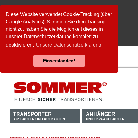
Diese Website verwendet Cookie-Tracking (über
Google Analytics). Stimmen Sie dem Tracking
nicht zu, haben Sie die Möglichkeit dieses in
unserer Datenschutzerklärung komplett zu
deaktivieren.
Unsere Datenschutzerklärung
Einverstanden!
TRANSPORTER
ANHÄNGER
AUSBAUTEN UND AUFBAUTEN
UND LKW-AUFBAUTEN