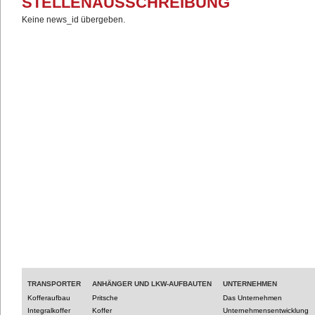
STELLENAUSSCHREIBUNG
Keine news_id übergeben.
TRANSPORTER
ANHÄNGER UND LKW-AUFBAUTEN
UNTERNEHMEN
Kofferaufbau
Pritsche
Das Unternehmen
Integralkoffer
Koffer
Unternehmensentwicklung