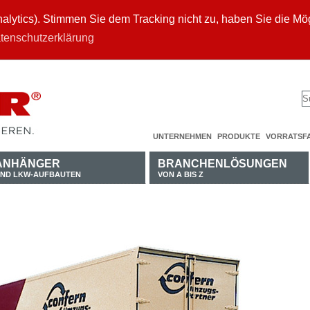
ytics). Stimmen Sie dem Tracking nicht zu, haben Sie die Mögl
tenschutzerklärung
UNTERNEHMEN
PRODUKTE
VORRATSF
ANHÄNGER
BRANCHENLÖSUNGEN
ND LKW-AUFBAUTEN
VON A BIS Z