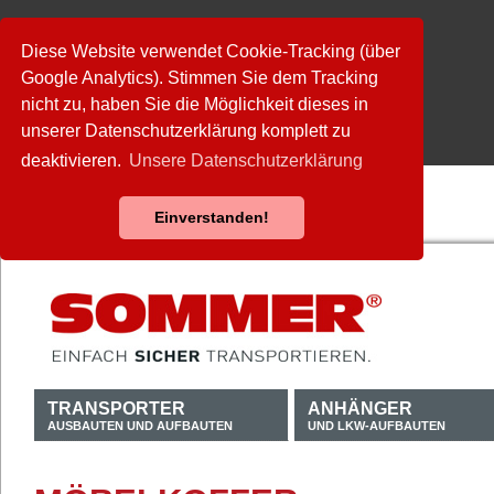
Diese Website verwendet Cookie-Tracking (über
Google Analytics). Stimmen Sie dem Tracking
nicht zu, haben Sie die Möglichkeit dieses in
unserer Datenschutzerklärung komplett zu
deaktivieren.
Unsere Datenschutzerklärung
Einverstanden!
TRANSPORTER
ANHÄNGER
AUSBAUTEN UND AUFBAUTEN
UND LKW-AUFBAUTEN