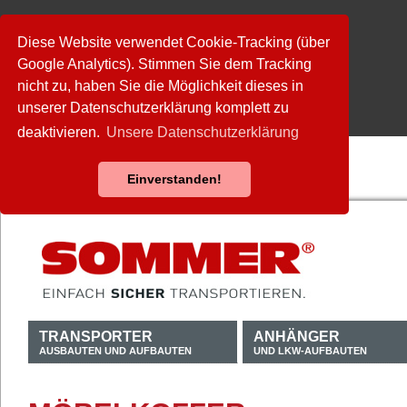
Diese Website verwendet Cookie-Tracking (über
Google Analytics). Stimmen Sie dem Tracking
nicht zu, haben Sie die Möglichkeit dieses in
unserer Datenschutzerklärung komplett zu
deaktivieren.
Unsere Datenschutzerklärung
Einverstanden!
TRANSPORTER
ANHÄNGER
AUSBAUTEN UND AUFBAUTEN
UND LKW-AUFBAUTEN