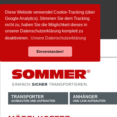
Diese Website verwendet Cookie-Tracking (über
Google Analytics). Stimmen Sie dem Tracking
nicht zu, haben Sie die Möglichkeit dieses in
unserer Datenschutzerklärung komplett zu
deaktivieren.
Unsere Datenschutzerklärung
Einverstanden!
TRANSPORTER
ANHÄNGER
AUSBAUTEN UND AUFBAUTEN
UND LKW-AUFBAUTEN