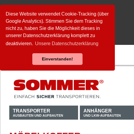
Diese Website verwendet Cookie-Tracking (über
Google Analytics). Stimmen Sie dem Tracking
nicht zu, haben Sie die Möglichkeit dieses in
unserer Datenschutzerklärung komplett zu
deaktivieren.
Unsere Datenschutzerklärung
Einverstanden!
TRANSPORTER
ANHÄNGER
AUSBAUTEN UND AUFBAUTEN
UND LKW-AUFBAUTEN