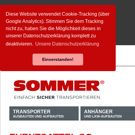
Diese Website verwendet Cookie-Tracking (über
Google Analytics). Stimmen Sie dem Tracking
nicht zu, haben Sie die Möglichkeit dieses in
unserer Datenschutzerklärung komplett zu
deaktivieren.
Unsere Datenschutzerklärung
Einverstanden!
TRANSPORTER
ANHÄNGER
AUSBAUTEN UND AUFBAUTEN
UND LKW-AUFBAUTEN