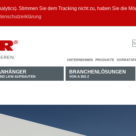
ytics). Stimmen Sie dem Tracking nicht zu, haben Sie die Mögl
tenschutzerklärung
UNTERNEHMEN
PRODUKTE
VORRATSF
ANHÄNGER
BRANCHENLÖSUNGEN
ND LKW-AUFBAUTEN
VON A BIS Z