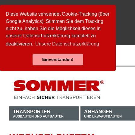
Diese Website verwendet Cookie-Tracking (über
Google Analytics). Stimmen Sie dem Tracking
nicht zu, haben Sie die Möglichkeit dieses in
unserer Datenschutzerklärung komplett zu
deaktivieren.
Unsere Datenschutzerklärung
Einverstanden!
TRANSPORTER
ANHÄNGER
AUSBAUTEN UND AUFBAUTEN
UND LKW-AUFBAUTEN