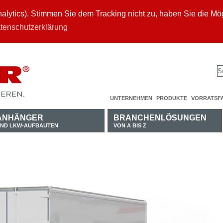
ytics). Stimmen Sie dem Tracking nicht zu, haben Sie die Mögl
tenschutzerklärung
UNTERNEHMEN
PRODUKTE
VORRATSF
ANHÄNGER
BRANCHENLÖSUNGEN
ND LKW-AUFBAUTEN
VON A BIS Z