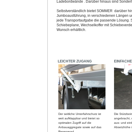
Ladebordwände . Darüber hinaus sind Sonder
Selbstverständlich bietet SOMMER darüber hina
Jumboausführung, in verschiedenen Längen un
jede Transportaufgabe die passende Lösung. Se
Schiebeplane, Wechselkoffer mit Schiebeverdeck
Wunsch erhältlich.
LEICHTER ZUGANG
EINFACH
Der seitliche Unterfahrschutz ist
Die Stützbei
weit aufklappbar und bietet so
angebracht, d
optimalen Zugriff auf die
aus- und ein
Anbauaggregate sowie auf das
Absetzhöhe is
Reserverad.