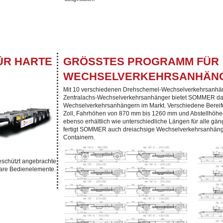
ÜR HARTE
GRÖSSTES PROGRAMM FÜR W
ECHSELVERKEHRSANHÄNG
Mit 10 verschiedenen Drehschemel-Wechselverkehrsanhän
Zentralachs-Wechselverkehrsanhänger bietet SOMMER das
Wechselverkehrsanhängern im Markt. Verschiedene Bereifun
Zoll, Fahrhöhen von 870 mm bis 1260 mm und Abstellhöh
ebenso erhältlich wie unterschiedliche Längen für alle g
fertigt SOMMER auch dreiachsige Wechselverkehrsanhänge
Containern.
geschützt angebrachte
bare Bedienelemente.