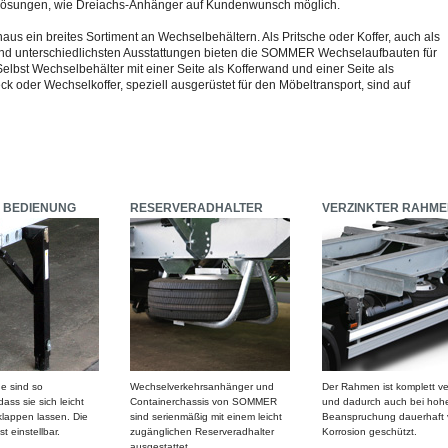
lösungen, wie Dreiachs-Anhänger auf Kundenwunsch möglich.
us ein breites Sortiment an Wechselbehältern. Als Pritsche oder Koffer, auch als
d unterschiedlichsten Ausstattungen bieten die SOMMER Wechselaufbauten für
lbst Wechselbehälter mit einer Seite als Kofferwand und einer Seite als
 oder Wechselkoffer, speziell ausgerüstet für den Möbeltransport, sind auf
E BEDIENUNG
RESERVERADHALTER
VERZINKTER RAHME
ne sind so
Wechselverkehrsanhänger und
Der Rahmen ist komplett ve
ass sie sich leicht
Containerchassis von SOMMER
und dadurch auch bei hoh
klappen lassen. Die
sind serienmäßig mit einem leicht
Beanspruchung dauerhaft 
t einstellbar.
zugänglichen Reserveradhalter
Korrosion geschützt.
ausgestattet.