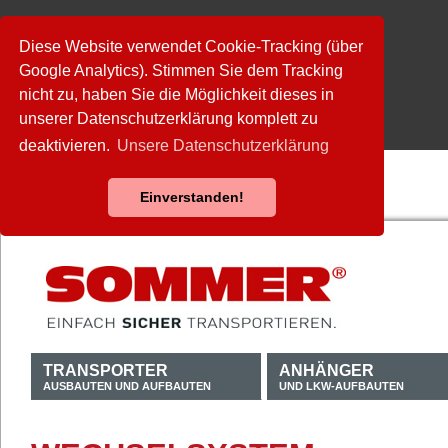
Diese Website verwendet Cookie-Tracking (über
Google Analytics). Stimmen Sie dem Tracking
nicht zu, haben Sie die Möglichkeit dieses in
unserer Datenschutzerklärung komplett zu
deaktivieren.
Unsere Datenschutzerklärung
Einverstanden!
TRANSPORTER
ANHÄNGER
AUSBAUTEN UND AUFBAUTEN
UND LKW-AUFBAUTEN