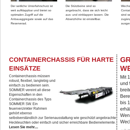
Der seitliche Unterfahrschutz ist
Die Stützbeine sind so
Wechs
weit aufklappbar und bietet so
angebracht, dass sie sich leicht
Conta
optimalen Zugriff auf die
aus- und einklappen lassen. Die
sind s
Anbauaggregate sowie auf das
Absetzhöhe ist einstellbar.
zugäng
Reserverad.
ausges
GR
CONTAINERCHASSIS FÜR HARTE
E
EINSÄTZE
Containerchassis müssen
Mit 
robust, flexibel, langlebig und
und 
einfach zu bedienen sein.
brei
SOMMER vereint all diese
Eigenschaften in den
Bere
Containerchassis des Typs
bis 
SOMMER SW. Ein
erhä
feuerverzinkter Rahmen
gehört ebenso
Wenn
selbstverständlich zur Serienausstattung wie geschützt angebrachte
Wech
Heckleuchten oder einfach und sicher erreichbare Bedienelemente.
Lesen Sie mehr....