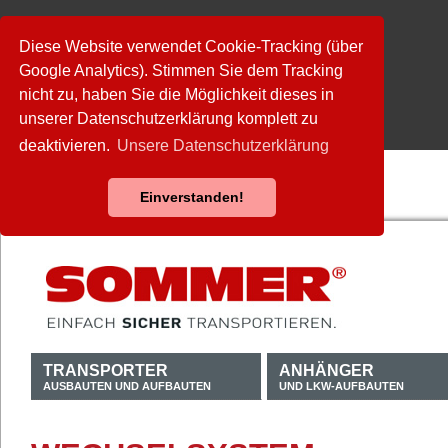
Diese Website verwendet Cookie-Tracking (über
Google Analytics). Stimmen Sie dem Tracking
nicht zu, haben Sie die Möglichkeit dieses in
unserer Datenschutzerklärung komplett zu
deaktivieren.
Unsere Datenschutzerklärung
Einverstanden!
TRANSPORTER
ANHÄNGER
AUSBAUTEN UND AUFBAUTEN
UND LKW-AUFBAUTEN