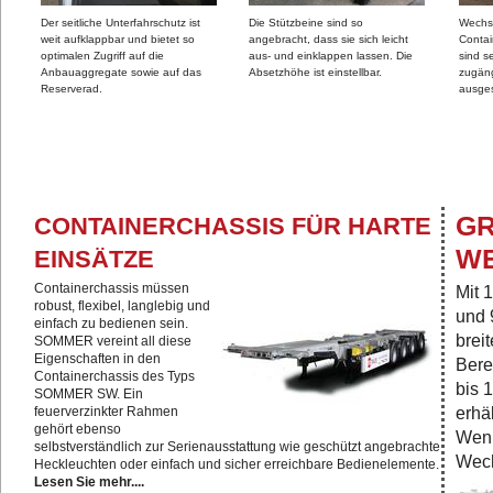
Der seitliche Unterfahrschutz ist
Die Stützbeine sind so
Wechs
weit aufklappbar und bietet so
angebracht, dass sie sich leicht
Conta
optimalen Zugriff auf die
aus- und einklappen lassen. Die
sind s
Anbauaggregate sowie auf das
Absetzhöhe ist einstellbar.
zugäng
Reserverad.
ausges
GR
CONTAINERCHASSIS FÜR HARTE
E
EINSÄTZE
Containerchassis müssen
Mit 
robust, flexibel, langlebig und
und 
einfach zu bedienen sein.
brei
SOMMER vereint all diese
Eigenschaften in den
Bere
Containerchassis des Typs
bis 
SOMMER SW. Ein
erhä
feuerverzinkter Rahmen
gehört ebenso
Wenn
selbstverständlich zur Serienausstattung wie geschützt angebrachte
Wech
Heckleuchten oder einfach und sicher erreichbare Bedienelemente.
Lesen Sie mehr....