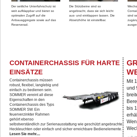
Der seitliche Unterfahrschutz ist
Die Stützbeine sind so
Wechs
weit aufklappbar und bietet so
angebracht, dass sie sich leicht
Conta
optimalen Zugriff auf die
aus- und einklappen lassen. Die
sind s
Anbauaggregate sowie auf das
Absetzhöhe ist einstellbar.
zugäng
Reserverad.
ausges
GR
CONTAINERCHASSIS FÜR HARTE
E
EINSÄTZE
Containerchassis müssen
Mit 
robust, flexibel, langlebig und
und 
einfach zu bedienen sein.
brei
SOMMER vereint all diese
Eigenschaften in den
Bere
Containerchassis des Typs
bis 
SOMMER SW. Ein
erhä
feuerverzinkter Rahmen
gehört ebenso
Wenn
selbstverständlich zur Serienausstattung wie geschützt angebrachte
Wech
Heckleuchten oder einfach und sicher erreichbare Bedienelemente.
Lesen Sie mehr....