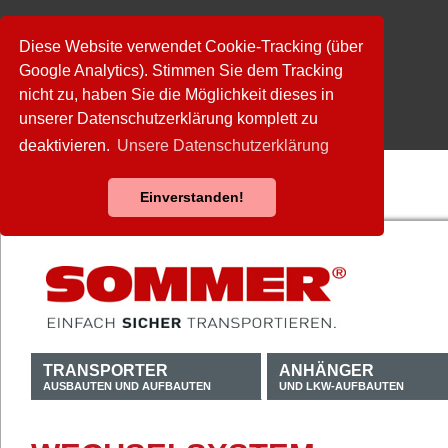
Diese Website verwendet Cookie-Tracking (über
Google Analytics). Stimmen Sie dem Tracking
nicht zu, haben Sie die Möglichkeit dieses in
unserer Datenschutzerklärung komplett zu
deaktivieren.
Unsere Datenschutzerklärung
Einverstanden!
TRANSPORTER
ANHÄNGER
AUSBAUTEN UND AUFBAUTEN
UND LKW-AUFBAUTEN