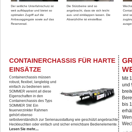
Der seitliche Unterfahrschutz ist
Die Stützbeine sind so
Wechs
weit aufklappbar und bietet so
angebracht, dass sie sich leicht
Conta
optimalen Zugriff auf die
aus- und einklappen lassen. Die
sind s
Anbauaggregate sowie auf das
Absetzhöhe ist einstellbar.
zugäng
Reserverad.
ausges
GR
CONTAINERCHASSIS FÜR HARTE
E
EINSÄTZE
Containerchassis müssen
Mit 
robust, flexibel, langlebig und
und 
einfach zu bedienen sein.
brei
SOMMER vereint all diese
Eigenschaften in den
Bere
Containerchassis des Typs
bis 
SOMMER SW. Ein
erhä
feuerverzinkter Rahmen
gehört ebenso
Wenn
selbstverständlich zur Serienausstattung wie geschützt angebrachte
Wech
Heckleuchten oder einfach und sicher erreichbare Bedienelemente.
Lesen Sie mehr....