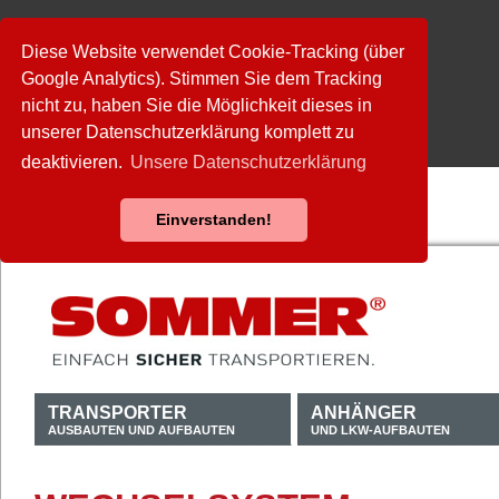
Diese Website verwendet Cookie-Tracking (über
Google Analytics). Stimmen Sie dem Tracking
nicht zu, haben Sie die Möglichkeit dieses in
unserer Datenschutzerklärung komplett zu
deaktivieren.
Unsere Datenschutzerklärung
Einverstanden!
TRANSPORTER
ANHÄNGER
AUSBAUTEN UND AUFBAUTEN
UND LKW-AUFBAUTEN