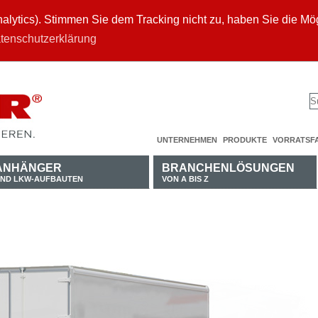
ytics). Stimmen Sie dem Tracking nicht zu, haben Sie die Mögl
tenschutzerklärung
UNTERNEHMEN
PRODUKTE
VORRATSF
ANHÄNGER
BRANCHENLÖSUNGEN
ND LKW-AUFBAUTEN
VON A BIS Z