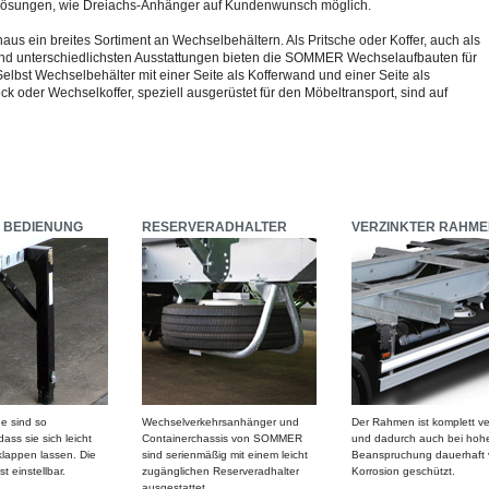
lösungen, wie Dreiachs-Anhänger auf Kundenwunsch möglich.
us ein breites Sortiment an Wechselbehältern. Als Pritsche oder Koffer, auch als
d unterschiedlichsten Ausstattungen bieten die SOMMER Wechselaufbauten für
lbst Wechselbehälter mit einer Seite als Kofferwand und einer Seite als
 oder Wechselkoffer, speziell ausgerüstet für den Möbeltransport, sind auf
E BEDIENUNG
RESERVERADHALTER
VERZINKTER RAHME
ne sind so
Wechselverkehrsanhänger und
Der Rahmen ist komplett ve
ass sie sich leicht
Containerchassis von SOMMER
und dadurch auch bei hoh
klappen lassen. Die
sind serienmäßig mit einem leicht
Beanspruchung dauerhaft 
t einstellbar.
zugänglichen Reserveradhalter
Korrosion geschützt.
ausgestattet.