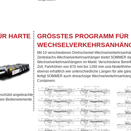
ÜR HARTE
GRÖSSTES PROGRAMM FÜR W
ECHSELVERKEHRSANHÄNG
Mit 10 verschiedenen Drehschemel-Wechselverkehrsanhän
Zentralachs-Wechselverkehrsanhänger bietet SOMMER das
Wechselverkehrsanhängern im Markt. Verschiedene Bereifun
Zoll, Fahrhöhen von 870 mm bis 1260 mm und Abstellhöh
ebenso erhältlich wie unterschiedliche Längen für alle g
fertigt SOMMER auch dreiachsige Wechselverkehrsanhänge
Containern.
geschützt angebrachte
bare Bedienelemente.