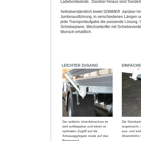
Ladebordwände . Darüber hinaus sind Sonder
Selbstverständlich bietet SOMMER darüber hina
Jumboausführung, in verschiedenen Längen un
jede Transportaufgabe die passende Lösung. Se
Schiebeplane, Wechselkoffer mit Schiebeverdeck
Wunsch erhältlich.
LEICHTER ZUGANG
EINFACH
Der seitliche Unterfahrschutz ist
Die Stützbei
weit aufklappbar und bietet so
angebracht, d
optimalen Zugriff auf die
aus- und ein
Anbauaggregate sowie auf das
Absetzhöhe is
Reserverad.