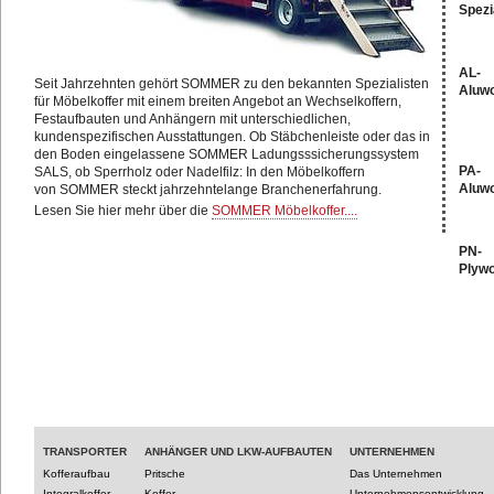
Spezi
AL-
Seit Jahrzehnten gehört SOMMER zu den bekannten Spezialisten
Aluw
für Möbelkoffer mit einem breiten Angebot an Wechselkoffern,
Festaufbauten und Anhängern mit unterschiedlichen,
kundenspezifischen Ausstattungen. Ob Stäbchenleiste oder das in
den Boden eingelassene SOMMER Ladungsssicherungssystem
PA-
SALS, ob Sperrholz oder Nadelfilz: In den Möbelkoffern
Aluw
von SOMMER steckt jahrzehntelange Branchenerfahrung.
Lesen Sie hier mehr über die
SOMMER Möbelkoffer....
PN-
Plyw
TRANSPORTER
ANHÄNGER UND LKW-AUFBAUTEN
UNTERNEHMEN
Kofferaufbau
Pritsche
Das Unternehmen
Integralkoffer
Koffer
Unternehmensentwicklung