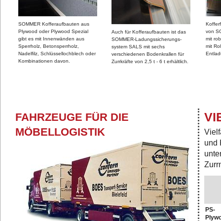
SOMMER Kofferaufbauten aus
Koffer
Plywood oder Plywood Spezial
von S
Auch für Kofferaufbauten ist das
gibt es mit Innenwänden aus
mit ro
SOMMER-Ladungssicherungs-
Sperrholz, Betonsperrholz,
mit Ro
system SALS mit sechs
Nadelfilz, Schlüssellochblech oder
Entla
verschiedenen Bodenkrallen für
Kombinationen davon.
Zurrkräfte von 2,5 t - 6 t erhältlich.
VI
FAHRZEUGE FÜR DIE
MÖBELLOGISTIK
Viel
und 
unte
Zurr
PS-
Plyw