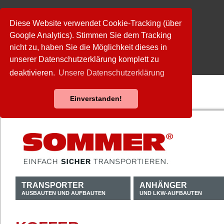
Diese Website verwendet Cookie-Tracking (über
Google Analytics). Stimmen Sie dem Tracking
nicht zu, haben Sie die Möglichkeit dieses in
unserer Datenschutzerklärung komplett zu
deaktivieren.
Unsere Datenschutzerklärung
Einverstanden!
TRANSPORTER
ANHÄNGER
AUSBAUTEN UND AUFBAUTEN
UND LKW-AUFBAUTEN