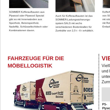
SOMMER Kofferaufbauten aus
Koffer
Plywood oder Plywood Spezial
von S
Auch für Kofferaufbauten ist das
gibt es mit Innenwänden aus
mit ro
SOMMER-Ladungssicherungs-
Sperrholz, Betonsperrholz,
mit Ro
system SALS mit sechs
Nadelfilz, Schlüssellochblech oder
Entla
verschiedenen Bodenkrallen für
Kombinationen davon.
Zurrkräfte von 2,5 t - 6 t erhältlich.
VI
FAHRZEUGE FÜR DIE
MÖBELLOGISTIK
Viel
und 
unte
Zurr
PS-
Plyw