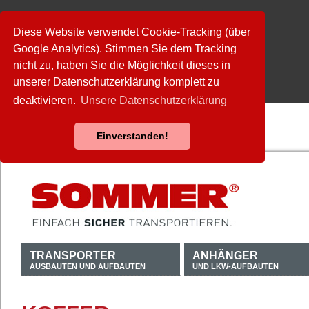
Diese Website verwendet Cookie-Tracking (über
Google Analytics). Stimmen Sie dem Tracking
nicht zu, haben Sie die Möglichkeit dieses in
unserer Datenschutzerklärung komplett zu
deaktivieren.
Unsere Datenschutzerklärung
Einverstanden!
TRANSPORTER
ANHÄNGER
AUSBAUTEN UND AUFBAUTEN
UND LKW-AUFBAUTEN