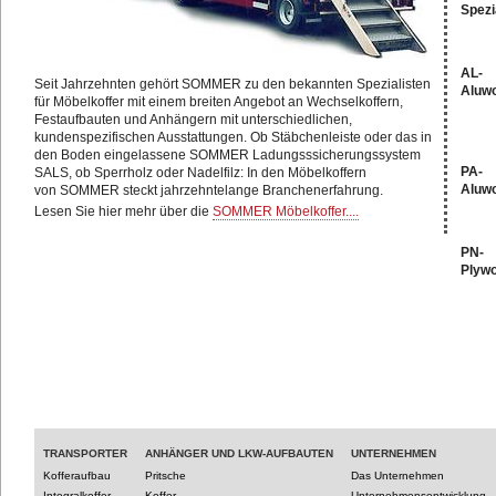
Spezi
AL-
Seit Jahrzehnten gehört SOMMER zu den bekannten Spezialisten
Aluw
für Möbelkoffer mit einem breiten Angebot an Wechselkoffern,
Festaufbauten und Anhängern mit unterschiedlichen,
kundenspezifischen Ausstattungen. Ob Stäbchenleiste oder das in
den Boden eingelassene SOMMER Ladungsssicherungssystem
PA-
SALS, ob Sperrholz oder Nadelfilz: In den Möbelkoffern
Aluw
von SOMMER steckt jahrzehntelange Branchenerfahrung.
Lesen Sie hier mehr über die
SOMMER Möbelkoffer....
PN-
Plyw
TRANSPORTER
ANHÄNGER UND LKW-AUFBAUTEN
UNTERNEHMEN
Kofferaufbau
Pritsche
Das Unternehmen
Integralkoffer
Koffer
Unternehmensentwicklung