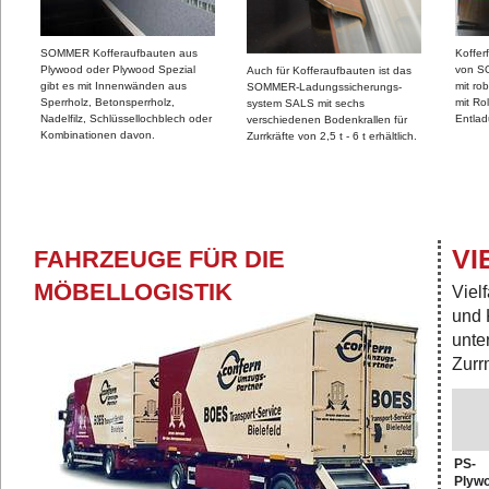
SOMMER Kofferaufbauten aus
Koffer
Plywood oder Plywood Spezial
von S
Auch für Kofferaufbauten ist das
gibt es mit Innenwänden aus
mit ro
SOMMER-Ladungssicherungs-
Sperrholz, Betonsperrholz,
mit Ro
system SALS mit sechs
Nadelfilz, Schlüssellochblech oder
Entla
verschiedenen Bodenkrallen für
Kombinationen davon.
Zurrkräfte von 2,5 t - 6 t erhältlich.
VI
FAHRZEUGE FÜR DIE
MÖBELLOGISTIK
Viel
und 
unte
Zurr
PS-
Plyw