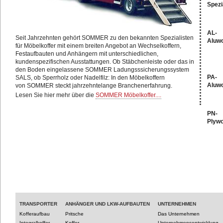
Spezi
AL-
Seit Jahrzehnten gehört SOMMER zu den bekannten Spezialisten
Aluw
für Möbelkoffer mit einem breiten Angebot an Wechselkoffern,
Festaufbauten und Anhängern mit unterschiedlichen,
kundenspezifischen Ausstattungen. Ob Stäbchenleiste oder das in
den Boden eingelassene SOMMER Ladungsssicherungssystem
PA-
SALS, ob Sperrholz oder Nadelfilz: In den Möbelkoffern
Aluw
von SOMMER steckt jahrzehntelange Branchenerfahrung.
Lesen Sie hier mehr über die
SOMMER Möbelkoffer....
PN-
Plyw
TRANSPORTER
ANHÄNGER UND LKW-AUFBAUTEN
UNTERNEHMEN
Kofferaufbau
Pritsche
Das Unternehmen
Integralkoffer
Koffer
Unternehmensentwicklung