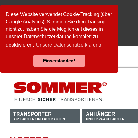
Diese Website verwendet Cookie-Tracking (über
Google Analytics). Stimmen Sie dem Tracking
nicht zu, haben Sie die Möglichkeit dieses in
unserer Datenschutzerklärung komplett zu
deaktivieren.
Unsere Datenschutzerklärung
Einverstanden!
TRANSPORTER
ANHÄNGER
AUSBAUTEN UND AUFBAUTEN
UND LKW-AUFBAUTEN