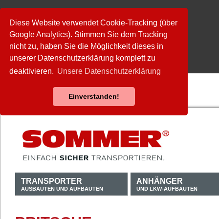
Diese Website verwendet Cookie-Tracking (über
Google Analytics). Stimmen Sie dem Tracking
nicht zu, haben Sie die Möglichkeit dieses in
unserer Datenschutzerklärung komplett zu
deaktivieren.
Unsere Datenschutzerklärung
Einverstanden!
TRANSPORTER
ANHÄNGER
AUSBAUTEN UND AUFBAUTEN
UND LKW-AUFBAUTEN