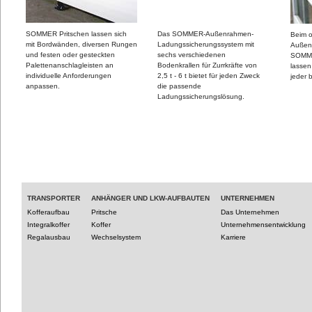
SOMMER Pritschen lassen sich
Das SOMMER-Außenrahmen-
Beim o
mit Bordwänden, diversen Rungen
Ladungssicherungssystem mit
Außenr
und festen oder gesteckten
sechs verschiedenen
SOMM
Palettenanschlagleisten an
Bodenkrallen für Zurrkräfte von
lassen
individuelle Anforderungen
2,5 t - 6 t bietet für jeden Zweck
jeder b
anpassen.
die passende
Ladungssicherungslösung.
TRANSPORTER
ANHÄNGER UND LKW-AUFBAUTEN
UNTERNEHMEN
Kofferaufbau
Pritsche
Das Unternehmen
Integralkoffer
Koffer
Unternehmensentwicklung
Regalausbau
Wechselsystem
Karriere