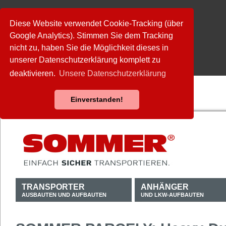
Diese Website verwendet Cookie-Tracking (über
Google Analytics). Stimmen Sie dem Tracking
nicht zu, haben Sie die Möglichkeit dieses in
unserer Datenschutzerklärung komplett zu
deaktivieren.
Unsere Datenschutzerklärung
Einverstanden!
TRANSPORTER
ANHÄNGER
AUSBAUTEN UND AUFBAUTEN
UND LKW-AUFBAUTEN