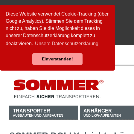
Diese Website verwendet Cookie-Tracking (über
Google Analytics). Stimmen Sie dem Tracking
nicht zu, haben Sie die Möglichkeit dieses in
unserer Datenschutzerklärung komplett zu
deaktivieren.
Unsere Datenschutzerklärung
Einverstanden!
TRANSPORTER
ANHÄNGER
AUSBAUTEN UND AUFBAUTEN
UND LKW-AUFBAUTEN