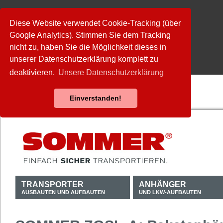
Diese Website verwendet Cookie-Tracking (über
Google Analytics). Stimmen Sie dem Tracking
nicht zu, haben Sie die Möglichkeit dieses in
unserer Datenschutzerklärung komplett zu
deaktivieren.
Unsere Datenschutzerklärung
Einverstanden!
TRANSPORTER
ANHÄNGER
AUSBAUTEN UND AUFBAUTEN
UND LKW-AUFBAUTEN