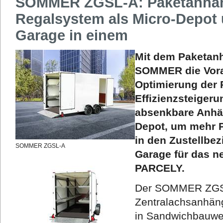
SOMMER ZGSL-A: Paketanhän
Regalsystem als Micro-Depot 
Garage in einem
Mit dem Paketan
SOMMER die Vora
Optimierung der 
Effizienzsteigeru
absenkbare Anhän
Depot, um mehr 
in den Zustellbez
SOMMER ZGSL-A
Garage für das 
PARCELY.
Der SOMMER ZGSL-
Zentralachsanhän
in Sandwichbauwe