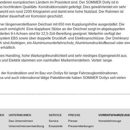
nderen europäischen Ländern im Praxistest sind. Der SOMMER Dolly ist in
 hochfestem Qualitäts- Konstruktionsstahl gefertigt. Dies gewährleistet ein sehr
wicht von rund 2200 Kilogramm und damit eine hohe Nutzlast. Der Rahmen ist
daher dauerhaft vor Korrosion geschützt.
 einer längenverstellbaren Deichsel mit 650 mm Kupplungshöhe ausgestattet. Die
usch ermöglicht. Eine klappbare Stütze an der Deichsel sorgt im abgekuppelten
derten 9-t-Achsen sind für 22,5-Zoll-Bereifung geeignet. Weiterhin verfügt der
ystem EBS sowie über doppelte Druckluft- und Elektroanschlüsse. Der Drehkranz
sch sind Alufelgen, ein Aluminiumunterfahrschutz, Aluminiumdruckluftkessel oder ein
rhältlich.
es Handling, hohe Wartungsfreundlichkeit und sehr niedriges Eigengewicht aus.
 und Elektrik stammen von namhaften Markenherstellern. Vorteil: lange
 der Konstruktion und im Bau von Dollys für lange Fahrzeugkombinationen.
a und auch international tätige Paketdienste haben SOMMER Dollys seit vielen
TEN
UNTERNEHMEN
SERVICE
PRESSE
VORRATSFAHRZEUGE
Das Unternehmen
Service
Presse
Vorratsfahrzeuge
Unternehmensentwicklung
Ersatzteile
Pressemitteilungen