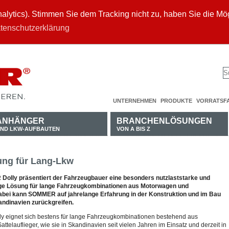
ytics). Stimmen Sie dem Tracking nicht zu, haben Sie die Mögl
tenschutzerklärung
UNTERNEHMEN
PRODUKTE
VORRATSF
ANHÄNGER
BRANCHENLÖSUNGEN
ND LKW-AUFBAUTEN
VON A BIS Z
ng für Lang-Lkw
olly präsentiert der Fahrzeugbauer eine besonders nutzlaststarke und
ge Lösung für lange Fahrzeugkombinationen aus Motorwagen und
 Dabei kann SOMMER auf jahrelange Erfahrung in der Konstruktion und im Bau
andinavien zurückgreifen.
 eignet sich bestens für lange Fahrzeugkombinationen bestehend aus
telauflieger, wie sie in Skandinavien seit vielen Jahren im Einsatz und derzeit in