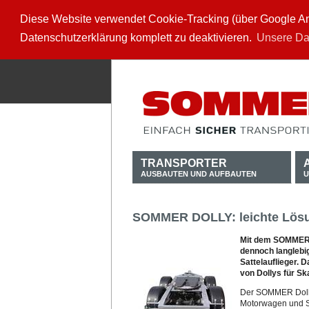
Diese Website verwendet Cookie-Tracking (über Google Anal
Datenschutzerklärung komplett zu deaktivieren.
Unsere Da
TRANSPORTER
AUSBAUTEN UND AUFBAUTEN
U
SOMMER DOLLY: leichte Lösu
Mit dem SOMMER D
dennoch langlebi
Sattelauflieger.
von Dollys für Sk
Der SOMMER Dolly
Motorwagen und Sat