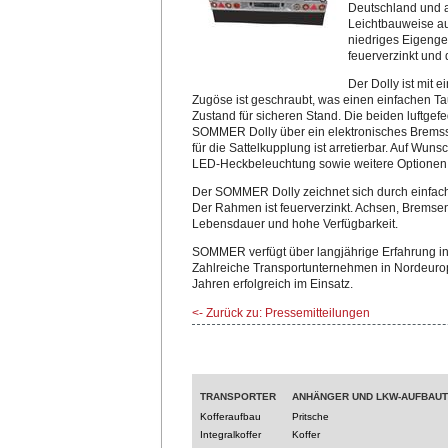
Deutschland und a
Leichtbauweise aus
niedriges Eigenge
feuerverzinkt und 
Der Dolly ist mit
Zugöse ist geschraubt, was einen einfachen Ta
Zustand für sicheren Stand. Die beiden luftgefe
SOMMER Dolly über ein elektronisches Bremss
für die Sattelkupplung ist arretierbar. Auf Wun
LED-Heckbeleuchtung sowie weitere Optionen e
Der SOMMER Dolly zeichnet sich durch einfach
Der Rahmen ist feuerverzinkt. Achsen, Bremsen
Lebensdauer und hohe Verfügbarkeit.
SOMMER verfügt über langjährige Erfahrung in
Zahlreiche Transportunternehmen in Nordeurop
Jahren erfolgreich im Einsatz.
<- Zurück zu: Pressemitteilungen
TRANSPORTER
ANHÄNGER UND LKW-AUFBAU
Kofferaufbau
Pritsche
Integralkoffer
Koffer