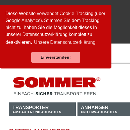
Diese Website verwendet Cookie-Tracking (über
Google Analytics). Stimmen Sie dem Tracking
nicht zu, haben Sie die Möglichkeit dieses in
unserer Datenschutzerklärung komplett zu
deaktivieren.
Unsere Datenschutzerklärung
Einverstanden!
TRANSPORTER
ANHÄNGER
AUSBAUTEN UND AUFBAUTEN
UND LKW-AUFBAUTEN