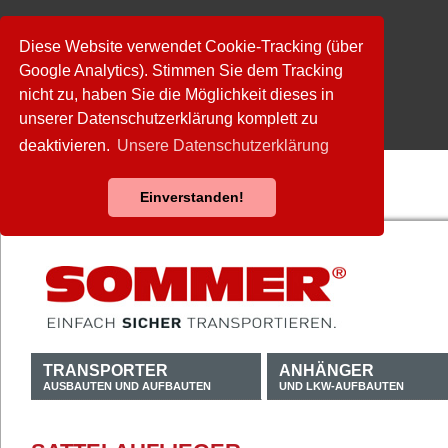
Diese Website verwendet Cookie-Tracking (über
Google Analytics). Stimmen Sie dem Tracking
nicht zu, haben Sie die Möglichkeit dieses in
unserer Datenschutzerklärung komplett zu
deaktivieren.
Unsere Datenschutzerklärung
Einverstanden!
TRANSPORTER
ANHÄNGER
AUSBAUTEN UND AUFBAUTEN
UND LKW-AUFBAUTEN