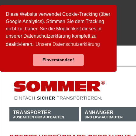
Diese Website verwendet Cookie-Tracking (über
Google Analytics). Stimmen Sie dem Tracking
nicht zu, haben Sie die Möglichkeit dieses in
unserer Datenschutzerklärung komplett zu
deaktivieren.
Unsere Datenschutzerklärung
Einverstanden!
TRANSPORTER
ANHÄNGER
AUSBAUTEN UND AUFBAUTEN
UND LKW-AUFBAUTEN