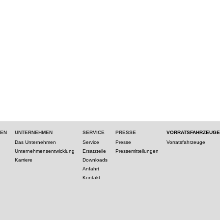
TEN
UNTERNEHMEN
SERVICE
PRESSE
VORRATSFAHRZEUGE
Das Unternehmen
Service
Presse
Vorratsfahrzeuge
Unternehmensentwicklung
Ersatzteile
Pressemitteilungen
Karriere
Downloads
Anfahrt
Kontakt