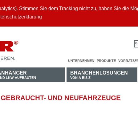
ytics). Stimmen Sie dem Tracking nicht zu, haben Sie die Mögl
tenschutzerklärung
UNTERNEHMEN
PRODUKTE
VORRATSF
ANHÄNGER
BRANCHENLÖSUNGEN
ND LKW-AUFBAUTEN
VON A BIS Z
 GEBRAUCHT- UND NEUFAHRZEUGE