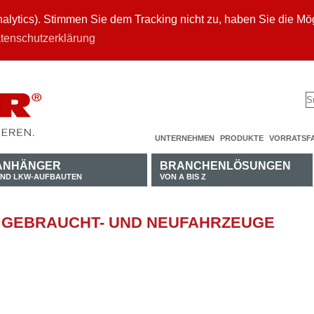
ytics). Stimmen Sie dem Tracking nicht zu, haben Sie die Mögl
tenschutzerklärung
UNTERNEHMEN
PRODUKTE
VORRATSF
ANHÄNGER
BRANCHENLÖSUNGEN
ND LKW-AUFBAUTEN
VON A BIS Z
 GEBRAUCHT- UND NEUFAHRZEUGE