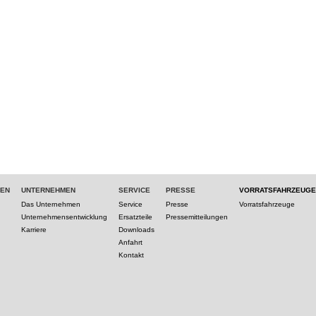
TEN
UNTERNEHMEN
SERVICE
PRESSE
VORRATSFAHRZEUGE
Das Unternehmen
Service
Presse
Vorratsfahrzeuge
Unternehmensentwicklung
Ersatzteile
Pressemitteilungen
Karriere
Downloads
Anfahrt
Kontakt