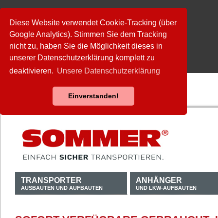
Diese Website verwendet Cookie-Tracking (über
Google Analytics). Stimmen Sie dem Tracking
nicht zu, haben Sie die Möglichkeit dieses in
unserer Datenschutzerklärung komplett zu
deaktivieren.
Unsere Datenschutzerklärung
Einverstanden!
TRANSPORTER
ANHÄNGER
AUSBAUTEN UND AUFBAUTEN
UND LKW-AUFBAUTEN