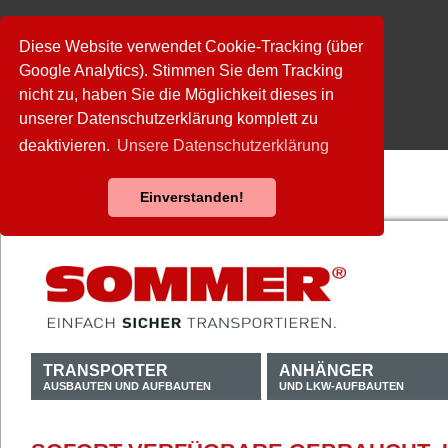
Diese Website verwendet Cookie-Tracking (über
Google Analytics). Stimmen Sie dem Tracking
nicht zu, haben Sie die Möglichkeit dieses in
unserer Datenschutzerklärung komplett zu
deaktivieren.
Unsere Datenschutzerklärung
Einverstanden!
TRANSPORTER
ANHÄNGER
AUSBAUTEN UND AUFBAUTEN
UND LKW-AUFBAUTEN