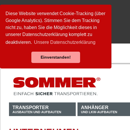
Diese Website verwendet Cookie-Tracking (über
Google Analytics). Stimmen Sie dem Tracking
nicht zu, haben Sie die Möglichkeit dieses in
unserer Datenschutzerklärung komplett zu
deaktivieren.
Unsere Datenschutzerklärung
Einverstanden!
TRANSPORTER
ANHÄNGER
AUSBAUTEN UND AUFBAUTEN
UND LKW-AUFBAUTEN