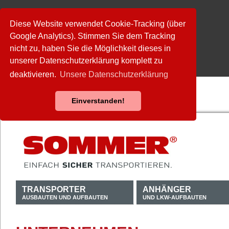
Diese Website verwendet Cookie-Tracking (über
Google Analytics). Stimmen Sie dem Tracking
nicht zu, haben Sie die Möglichkeit dieses in
unserer Datenschutzerklärung komplett zu
deaktivieren.
Unsere Datenschutzerklärung
Einverstanden!
TRANSPORTER
ANHÄNGER
AUSBAUTEN UND AUFBAUTEN
UND LKW-AUFBAUTEN