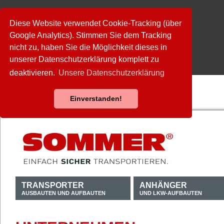
Diese Website verwendet Cookie-Tracking (über
Google Analytics). Stimmen Sie dem Tracking
nicht zu, haben Sie die Möglichkeit dieses in
unserer Datenschutzerklärung komplett zu
deaktivieren.
Unsere Datenschutzerklärung
Einverstanden!
TRANSPORTER
ANHÄNGER
AUSBAUTEN UND AUFBAUTEN
UND LKW-AUFBAUTEN