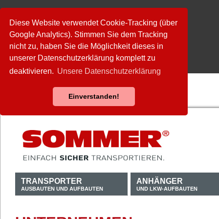
Diese Website verwendet Cookie-Tracking (über
Google Analytics). Stimmen Sie dem Tracking
nicht zu, haben Sie die Möglichkeit dieses in
unserer Datenschutzerklärung komplett zu
deaktivieren.
Unsere Datenschutzerklärung
Einverstanden!
TRANSPORTER
ANHÄNGER
AUSBAUTEN UND AUFBAUTEN
UND LKW-AUFBAUTEN