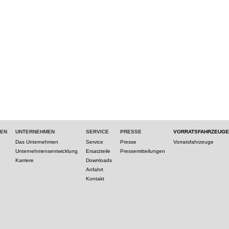
TEN
UNTERNEHMEN
SERVICE
PRESSE
VORRATSFAHRZEUGE
Das Unternehmen
Service
Presse
Vorratsfahrzeuge
Unternehmensentwicklung
Ersatzteile
Pressemitteilungen
Karriere
Downloads
Anfahrt
Kontakt