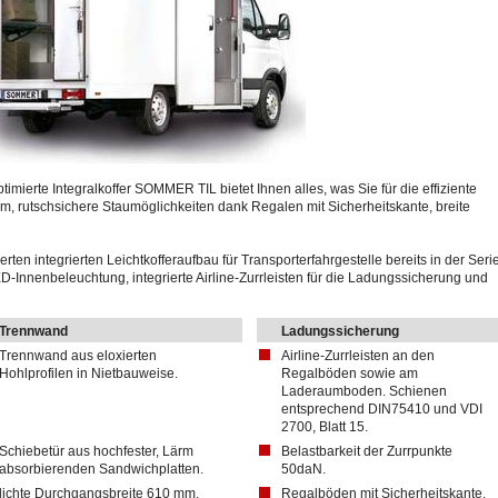
timierte Integralkoffer SOMMER TIL bietet Ihnen alles, was Sie für die effiziente
, rutschsichere Staumöglichkeiten dank Regalen mit Sicherheitskante, breite
rten integrierten Leichtkofferaufbau für Transporterfahrgestelle bereits in der Seri
ED-Innenbeleuchtung, integrierte Airline-Zurrleisten für die Ladungssicherung und
Trennwand
Ladungssicherung
Trennwand aus eloxierten
Airline-Zurrleisten an den
Hohlprofilen in Nietbauweise.
Regalböden sowie am
Laderaumboden. Schienen
entsprechend DIN75410 und VDI
2700, Blatt 15.
Schiebetür aus hochfester, Lärm
Belastbarkeit der Zurrpunkte
absorbierenden Sandwichplatten.
50daN.
lichte Durchgangsbreite 610 mm,
Regalböden mit Sicherheitskante.