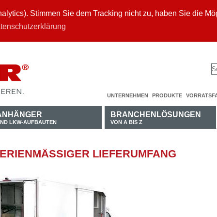
ytics). Stimmen Sie dem Tracking nicht zu, haben Sie die Mögl
tenschutzerklärung
UNTERNEHMEN
PRODUKTE
VORRATSF
ANHÄNGER
BRANCHENLÖSUNGEN
ND LKW-AUFBAUTEN
VON A BIS Z
 SERIENMÄSSIGER LIEFERUMFANG