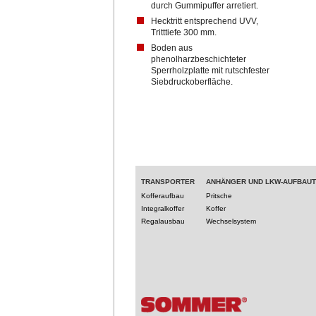
durch Gummipuffer arretiert.
Hecktritt
entsprechend UVV,
Tritttiefe 300 mm.
Boden aus
phenolharzbeschichteter
Sperrholzplatte mit rutschfester
Siebdruckoberfläche.
TRANSPORTER
ANHÄNGER UND LKW-AUFBAU
Kofferaufbau
Pritsche
Integralkoffer
Koffer
Regalausbau
Wechselsystem