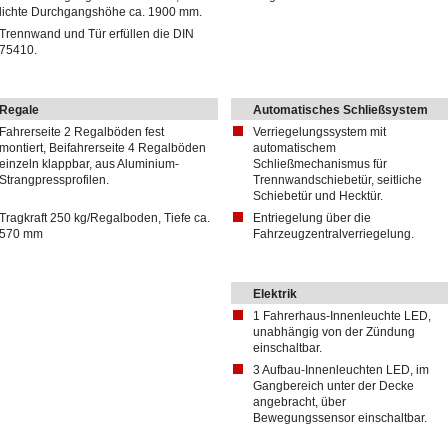
lichte Durchgangshöhe ca. 1900 mm.
Trennwand und Tür erfüllen die DIN
75410.
Regale
Automatisches Schließsystem
Fahrerseite 2 Regalböden fest
Verriegelungssystem mit
montiert, Beifahrerseite 4 Regalböden
automatischem
einzeln klappbar, aus Aluminium-
Schließmechanismus für
Strangpressprofilen.
Trennwandschiebetür, seitliche
Schiebetür und Hecktür.
Tragkraft 250 kg/Regalboden, Tiefe ca.
Entriegelung über die
570 mm
Fahrzeugzentralverriegelung.
Elektrik
1 Fahrerhaus-Innenleuchte LED,
unabhängig von der Zündung
einschaltbar.
3 Aufbau-Innenleuchten LED, im
Gangbereich unter der Decke
angebracht, über
Bewegungssensor einschaltbar.