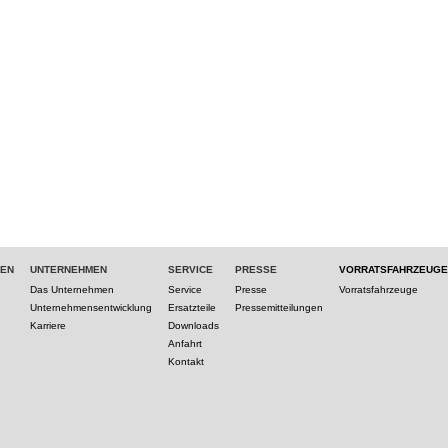
TEN
UNTERNEHMEN
SERVICE
PRESSE
VORRATSFAHRZEUGE
Das Unternehmen
Service
Presse
Vorratsfahrzeuge
Unternehmensentwicklung
Ersatzteile
Pressemitteilungen
Karriere
Downloads
Anfahrt
Kontakt