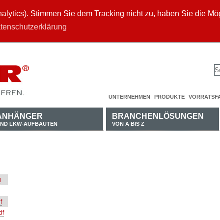
ytics). Stimmen Sie dem Tracking nicht zu, haben Sie die Mögl
tenschutzerklärung
UNTERNEHMEN
PRODUKTE
VORRATSF
ANHÄNGER
BRANCHENLÖSUNGEN
ND LKW-AUFBAUTEN
VON A BIS Z
f
f
df