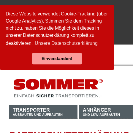
Diese Website verwendet Cookie-Tracking (über
Google Analytics). Stimmen Sie dem Tracking
nicht zu, haben Sie die Möglichkeit dieses in
unserer Datenschutzerklärung komplett zu
deaktivieren.
Unsere Datenschutzerklärung
Einverstanden!
TRANSPORTER
ANHÄNGER
AUSBAUTEN UND AUFBAUTEN
UND LKW-AUFBAUTEN