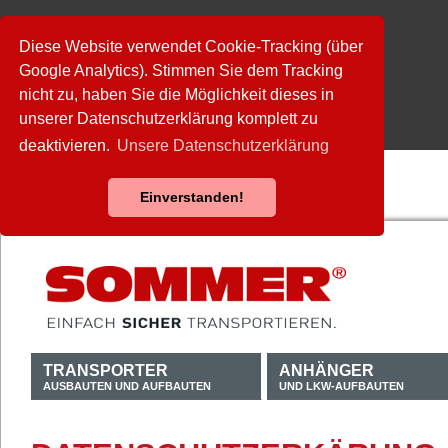
Diese Website verwendet Cookie-Tracking (über
Google Analytics). Stimmen Sie dem Tracking
nicht zu, haben Sie die Möglichkeit dieses in
unserer Datenschutzerklärung komplett zu
deaktivieren.
Unsere Datenschutzerklärung
Einverstanden!
TRANSPORTER
ANHÄNGER
AUSBAUTEN UND AUFBAUTEN
UND LKW-AUFBAUTEN