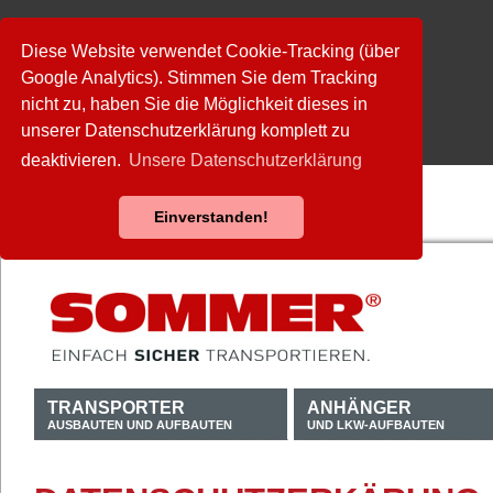
Diese Website verwendet Cookie-Tracking (über
Google Analytics). Stimmen Sie dem Tracking
nicht zu, haben Sie die Möglichkeit dieses in
unserer Datenschutzerklärung komplett zu
deaktivieren.
Unsere Datenschutzerklärung
Einverstanden!
TRANSPORTER
ANHÄNGER
AUSBAUTEN UND AUFBAUTEN
UND LKW-AUFBAUTEN