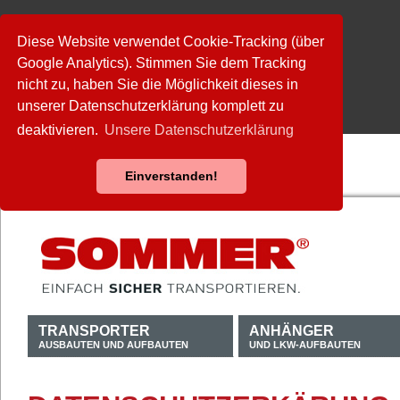
Diese Website verwendet Cookie-Tracking (über
Google Analytics). Stimmen Sie dem Tracking
nicht zu, haben Sie die Möglichkeit dieses in
unserer Datenschutzerklärung komplett zu
deaktivieren.
Unsere Datenschutzerklärung
Einverstanden!
TRANSPORTER
ANHÄNGER
AUSBAUTEN UND AUFBAUTEN
UND LKW-AUFBAUTEN