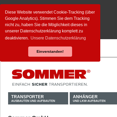
Diese Website verwendet Cookie-Tracking (über
Google Analytics). Stimmen Sie dem Tracking
nicht zu, haben Sie die Möglichkeit dieses in
unserer Datenschutzerklärung komplett zu
deaktivieren.
Unsere Datenschutzerklärung
Einverstanden!
TRANSPORTER
ANHÄNGER
AUSBAUTEN UND AUFBAUTEN
UND LKW-AUFBAUTEN