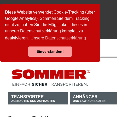
Diese Website verwendet Cookie-Tracking (über
Google Analytics). Stimmen Sie dem Tracking
nicht zu, haben Sie die Möglichkeit dieses in
unserer Datenschutzerklärung komplett zu
deaktivieren.
Unsere Datenschutzerklärung
Einverstanden!
TRANSPORTER
ANHÄNGER
AUSBAUTEN UND AUFBAUTEN
UND LKW-AUFBAUTEN