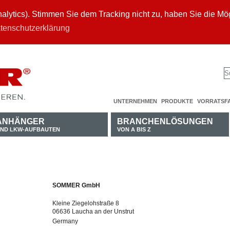
ytics). Stimmen Sie dem Tracking nicht zu, haben Sie die Mögl
tenschutzerklärung
UNTERNEHMEN
PRODUKTE
VORRATSF
ANHÄNGER
BRANCHENLÖSUNGEN
ND LKW-AUFBAUTEN
VON A BIS Z
SOMMER GmbH
Kleine Ziegelohstraße 8
06636 Laucha an der Unstrut
Germany