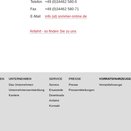
Telefon
+49 (0)34462 580-0
Fax
+49 (0)34462 580-71
E-Mail
info (at) sommer-online.de
Anfahrt - so finden Sie zu uns
TEN
UNTERNEHMEN
SERVICE
PRESSE
VORRATSFAHRZEUGE
Das Unternehmen
Service
Presse
Vorratsfahrzeuge
Unternehmensentwicklung
Ersatzteile
Pressemitteilungen
Karriere
Downloads
Anfahrt
Kontakt