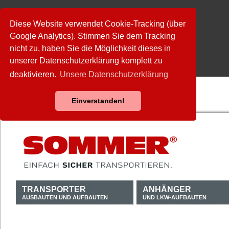
Diese Website verwendet Cookie-Tracking (über
Google Analytics). Stimmen Sie dem Tracking
nicht zu, haben Sie die Möglichkeit dieses in
unserer Datenschutzerklärung komplett zu
deaktivieren.
Unsere Datenschutzerklärung
Einverstanden!
TRANSPORTER
ANHÄNGER
AUSBAUTEN UND AUFBAUTEN
UND LKW-AUFBAUTEN