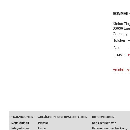
SOMMER
Kleine Zie
06636 Lauc
Germany
Telefon
+
Fax
+
E-Mail
i
Anfahrt - s
TRANSPORTER
ANHÄNGER UND LKW-AUFBAUTEN
UNTERNEHMEN
Kofferaufbau
Pritsche
Das Unternehmen
Integralkoffer
Koffer
Unternehmensentwicklung