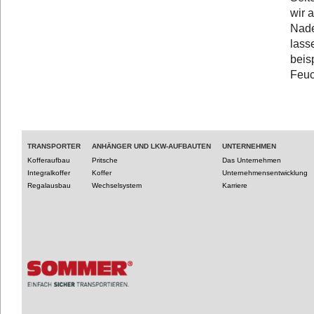
wir 
Nade
lass
beis
Feuc
TRANSPORTER
ANHÄNGER UND LKW-AUFBAUTEN
UNTERNEHMEN
Kofferaufbau
Pritsche
Das Unternehmen
Integralkoffer
Koffer
Unternehmensentwicklung
Regalausbau
Wechselsystem
Karriere