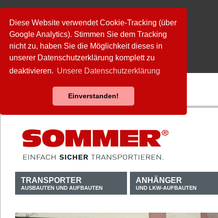
Diese Website verwendet Cookie-Tracking (über
Google Analytics). Stimmen Sie dem Tracking
nicht zu, haben Sie die Möglichkeit dieses in
unserer Datenschutzerklärung komplett zu
deaktivieren.
Unsere Datenschutzerklärung
Einverstanden!
TRANSPORTER
ANHÄNGER
AUSBAUTEN UND AUFBAUTEN
UND LKW-AUFBAUTEN