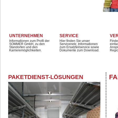
UNTERNEHMEN
SERVICE
VE
Informationen zum Profil der
Hier finden Sie unser
Finde
SOMMER GmbH, zu den
Servicenetz, Informationen
einfa
Standorten und den
zum Ersatzteilservice sowie
Anspr
Karrieremöglichkeiten.
Dokumente zum Download.
Regi
FA
PAKETDIENST-LÖSUNGEN