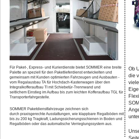
Für Paket-, Express- und Kurierdienste bietet SOMMER eine breite
Ob U
Palette an speziell für den Paketlieferdienst entwickelten und
die 
gemeinsam mit Kunden optimierten Fahrzeugen und Ausbauten -
viel
vom Regalausbau TA für Hochdach-Kastenwagen über den
Integralkofferaufbau TI mit Schiebetür-Trennwand und
Eige
seitlichem Einstieg im Aufbau bis zum leichten Kofferaufbau TGL für
Flex
Transporterfahrgestelle.
SOMM
SOMMER Paketdienstfahrzeuge zeichnen sich
Ange
durch praxisgerechte Ausstattungen, wie klappbare Regalböden mit
unte
bis zu 200 kg Tragkraft, Ladungssicherungsschienen in Boden und
Regalböden oder das automatische Verrieglungssystem aus.
Unse
Seit