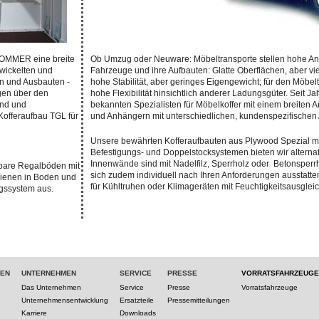
 SOMMER eine breite
Ob Umzug oder Neuware: Möbeltransporte stellen hohe An
twickelten und
Fahrzeuge und ihre Aufbauten: Glatte Oberflächen, aber vi
n und Ausbauten -
hohe Stabilität, aber geringes Eigengewicht; für den Möbel
en über den
hohe Flexibilität hinsichtlich anderer Ladungsgüter. Sei
and und
bekannten Spezialisten für Möbelkoffer mit einem breiten 
 Kofferaufbau TGL für
und Anhängern mit unterschiedlichen, kundenspezifischen 
Unsere bewährten Kofferaufbauten aus Plywood Spezial mi
Befestigungs- und Doppelstocksystemen bieten wir alternat
Innenwände sind mit Nadelfilz, Sperrholz oder Betonsperrh
pbare Regalböden mit
sich zudem individuell nach Ihren Anforderungen ausstatte
hienen in Boden und
für Kühltruhen oder Klimageräten mit Feuchtigkeitsausgleic
ngssystem aus.
TEN
UNTERNEHMEN
SERVICE
PRESSE
VORRATSFAHRZEUGE
Das Unternehmen
Service
Presse
Vorratsfahrzeuge
Unternehmensentwicklung
Ersatzteile
Pressemitteilungen
Karriere
Downloads