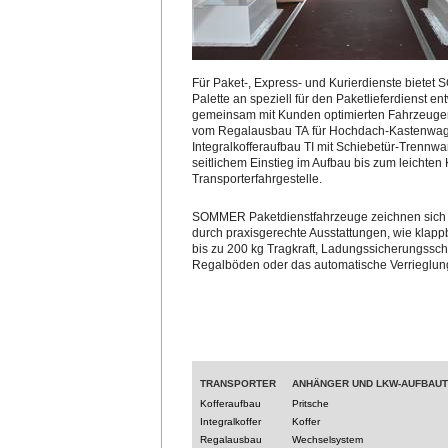
Für Paket-, Express- und Kurierdienste bietet
Palette an speziell für den Paketlieferdienst en
gemeinsam mit Kunden optimierten Fahrzeuge
vom Regalausbau TA für Hochdach-Kastenwag
Integralkofferaufbau TI mit Schiebetür-Trennw
seitlichem Einstieg im Aufbau bis zum leichten
Transporterfahrgestelle.
SOMMER Paketdienstfahrzeuge zeichnen sich
durch praxisgerechte Ausstattungen, wie klap
bis zu 200 kg Tragkraft, Ladungssicherungssc
Regalböden oder das automatische Verrieglu
TRANSPORTER
ANHÄNGER UND LKW-AUFBAU
Kofferaufbau
Pritsche
Integralkoffer
Koffer
Regalausbau
Wechselsystem