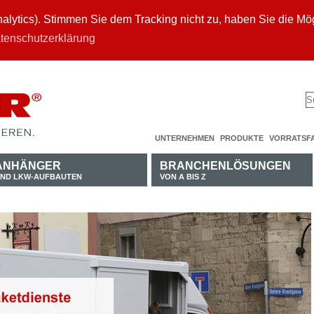
ytics). Stimmen Sie dem Tracking nicht zu, haben Sie die Mögl
tenschutzerklärung
UNTERNEHMEN
PRODUKTE
VORRATSF
ANHÄNGER
BRANCHENLÖSUNGEN
ND LKW-AUFBAUTEN
VON A BIS Z