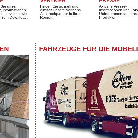
CE
VERTRIEB
PRESSE
 Sie unser
Finden Sie schnell und
Aktuelle Presse-
z, Informationen
einfach unsere Vertriebs-
informationen und Fot
teilservice sowie
Ansprechpartner in Ihrer
Unternehmen und uns
 zum Download.
Region.
Produkten.
GEN
FAHRZEUGE FÜR DIE MÖBEL